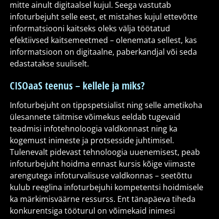
mitte ainult digitaalsel kujul. Seega vastutab
infoturbejuht selle eest, et mistahes kujul ettevõtte
informatsiooni kaitseks oleks välja töötatud
efektiivsed kaitsemeetmed – olenemata sellest, kas
informatsioon on digitaalne, paberkandjal või seda
edastatakse suuliselt.
CISOaaS teenus – kellele ja miks?
Infoturbejuht on tippspetsialist ning selle ametikoha
ülesannete täitmise võimekus eeldab tugevaid
teadmisi infotehnoloogia valdkonnast ning ka
kogemust inimeste ja protsesside juhtimisel.
Tulenevalt pidevast tehnoloogia uuenemisest, peab
infoturbejuht hoidma ennast kursis kõige viimaste
arengutega infoturvalisuse valdkonnas – seetõttu
kulub reeglina infoturbejuhi kompetentsi hoidmisele
ka märkimisväärne ressurss. Ent tänapäeva tiheda
konkurentsiga tööturul on võimekaid inimesi