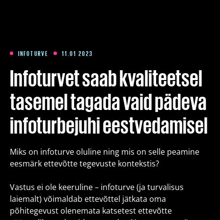
Koolitused
Paketid
INFOTURVE
11.01 2023
Infoturvet saab kvaliteetsel
Meist
tasemel tagada vaid pädeva
infoturbejuhi eestvedamisel
Artiklid
Miks on infoturve oluline ning mis on selle peamine
Kontakt
eesmärk ettevõtte tegevuste kontekstis?
Est
Eng
Fin
Vastus ei ole keeruline – infoturve (ja turvalisus
laiemalt) võimaldab ettevõttel jätkata oma
põhitegevust olenemata katsetest ettevõtte