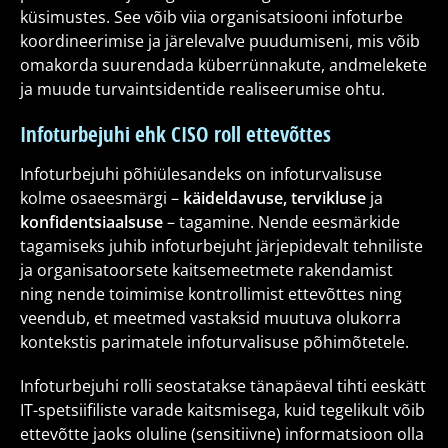
küsimustes. See võib viia organisatsiooni infoturbe
koordineerimise ja järelevalve puudumiseni, mis võib
omakorda suurendada küberrünnakute, andmelekete
ja muude turvaintsidentide realiseerumise ohtu.
Infoturbejuhi ehk CISO roll ettevõttes
Infoturbejuhi põhiülesandeks on infoturvalisuse
kolme osaeesmärgi –
käideldavuse, tervikluse
ja
konfidentsiaalsuse
– tagamine. Nende eesmärkide
tagamiseks juhib infoturbejuht järjepidevalt tehniliste
ja organisatoorsete kaitsemeetmete rakendamist
ning nende toimimise kontrollimist ettevõttes ning
veendub, et meetmed vastaksid muutuva olukorra
kontekstis parimatele infoturvalisuse põhimõtetele.
Infoturbejuhi rolli seostatakse tänapäeval tihti eeskätt
IT-spetsiifiliste varade kaitsmisega, kuid tegelikult võib
ettevõtte jaoks oluline (sensitiivne) informatsioon olla