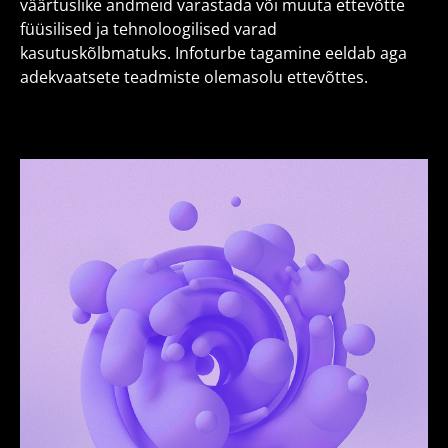
väärtuslike andmeid varastada või muuta ettevõtte
füüsilised ja tehnoloogilised varad
kasutuskõlbmatuks. Infoturbe tagamine eeldab aga
adekvaatsete teadmiste olemasolu ettevõttes.