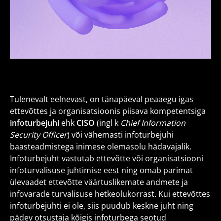
Tulenevalt eelnevast, on tänapäeval peaaegu igas
ettevõttes ja organisatsioonis piisava kompetentsiga
infoturbejuhi
ehk
CISO
(ingl k
Chief Information
Security Officer
) või vähemasti infoturbejuhi
baasteadmistega inimese olemasolu hädavajalik.
Infoturbejuht vastutab ettevõtte või organisatsiooni
infoturvalisuse juhtimise eest ning omab parimat
ülevaadet ettevõtte väärtuslikemate andmete ja
infovarade turvalisuse hetkeolukorrast. Kui ettevõttes
infoturbejuhti ei ole, siis puudub keskne juht ning
pädev otsustaja kõigis infoturbega seotud