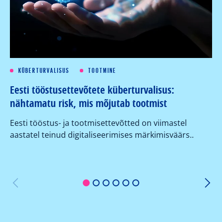
KÜBERTURVALISUS
TOOTMINE
Eesti tööstusettevõtete küberturvalisus:
Kü
nähtamatu risk, mis mõjutab tootmist
su
ko
Eesti tööstus- ja tootmisettevõtted on viimastel
aastatel teinud digitaliseerimises märkimisväärs..
Or
er
1
2
3
4
5
6