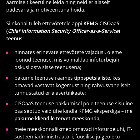
äärmiselt keeruline leida ning neid erialaselt
pädevana ja motiveerituna hoida.
Siinkohal tuleb ettevõtetele appi
KPMG CISOaaS
(
Chief Information Security Officer-as-a-Service
)
teenus
:
hinnates erinevate ettevõtete vajadusi, oleme
loonud teenuse, mis võimaldab infoturbejuhi
oskusi osta sisse teenusena;
pakume teenuse raames
tippspetsialiste
, kes
omavad vastavat kogemust ning rahvusvaheliselt
tunnustatud erialasertifikaate;
CISOaaS teenuse pakkumisel pole teenuse sisuline
osa seotud vaid ühe kindla KPMG eksperdiga – me
pakume kliendile tervet meeskonda
;
meie meeskonnaliikmed omavad infoturbejuhi, IT-
süsteemiadministraatori, füüsilise julgeoleku