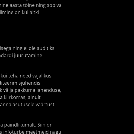
gmine aasta töine ning sobiva
iimine on küllaltki
sega ning ei ole auditiks
andardi juurutamine
 kui teha need vajalikus
diteerimisjuhendis
iik välja pakkuma lahenduse,
 kiirkorras, ainult
i anna asutusele väärtust
a paindlikumalt. Siin on
hus infoturbe meetmeid nagu