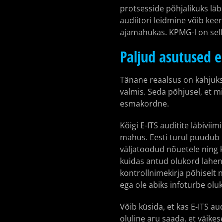
protsesside põhjalikuks läbi
audiitori leidmine võib keer
ajamahukas. KPMG-l on sell
Paljud asutused e
Tänane reaalsus on kahjuks 
valmis. Seda põhjusel, et m
esmakordne.
Kõigi E-ITS auditite läbivii
mahus. Eesti turul puudub p
väljatoodud nõuetele ning k
kuidas antud olukord lahend
kontrollnimekirja põhiselt 
ega ole abiks infoturbe ol
Võib küsida, et kas E-ITS a
oluline aru saada, et väik