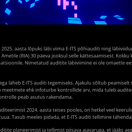
025. aasta lõpuks läbi viima E-ITS põhiauditi ning läbiviidu
 Ametile (RIA) 30 päeva jooksul selle kättesaamisest. Kokku
atsioonile. Nimetatud auditite läbiviimine ei ole omaette e
aega läheb E-ITS auditi tegemiseks. Ajakulu sõltub peamiselt
ub meetmete ehk infoturbe kontrollide arv, mida tuleb audit
kontrolle peab asutus rakendama.
iteerimist 2024. aasta teises pooles, on hetkel veel keeruli
 tuua. Tasub meeles pidada, et E-ITS auditi tellimine tähend
ite planeerimist ja tellimist piisava ajavaruga, et jääks aeg