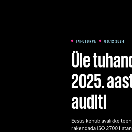
MDR (Managed Detection & Response) ehk 24/7
reageerimine
INFOTURVE
09.12 2024
Üle tuhan
2025. aast
auditi
Eestis kehtib avalikke tee
rakendada ISO 27001 stand