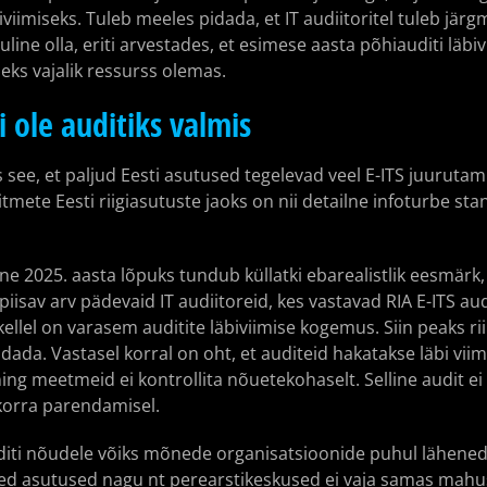
viimiseks. Tuleb meeles pidada, et IT audiitoritel tuleb jär
uline olla, eriti arvestades, et esimese aasta põhiauditi läbiv
eks vajalik ressurss olemas.
i ole auditiks valmis
see, et paljud Eesti asutused tegelevad veel E-ITS juurutami
itmete Eesti riigiasutuste jaoks on nii detailne infoturbe st
mine 2025. aasta lõpuks tundub küllatki ebarealistlik eesmärk,
iisav arv pädevaid IT audiitoreid, kes vastavad RIA E-ITS au
ellel on varasem auditite läbiviimise kogemus. Siin peaks r
ada. Vastasel korral on oht, et auditeid hakatakse läbi viima
ning meetmeid ei kontrollita nõuetekohaselt. Selline audit e
ukorra parendamisel.
uditi nõudele võiks mõnede organisatsioonide puhul lähened
esed asutused nagu nt perearstikeskused ei vaja samas ma