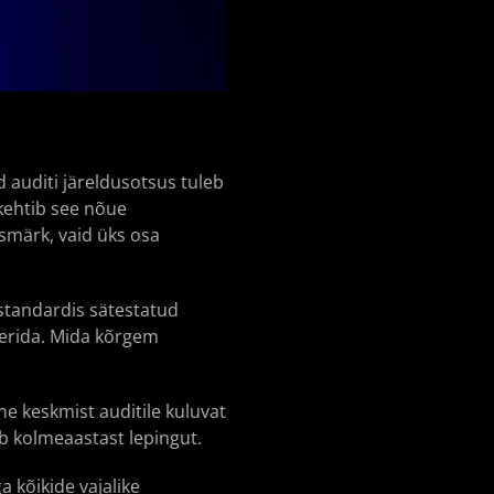
d auditi järeldusotsus tuleb
 kehtib see nõue
esmärk, vaid üks osa
 standardis sätestatud
eerida. Mida kõrgem
ne keskmist auditile kuluvat
ab kolmeaastast lepingut.
a kõikide vajalike