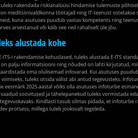
uleks rakendada riskianalüüsi hindamise tulemuste põhisel
 on meditsiinivaldkonna töötajad ning IT-teenust ostetakse 
eid, kuna asutuses puudub vastav kompetents ning teenust
ves arvestanud või käib see neil rahaliselt üle jõu.
leks alustada kohe
E-ITS-i rakendamise kohuslased, tuleks alustada E-ITS standa
is on palju informatsiooni ning nõuded on lahti kirjutatud, m
g kaardistada oma olulisemad infovarad. Kui asutuses puudub
 viimiseks, tuleks otsida välist abi antud tegevusteks. Info
e eesmärk 2025.aastal võiks olla asutuses infoturbe esma
 saadud soovitused ja tähelepanekud tuleks vormistada eda
gevuskavaks. Kindlasti tasub silmas pidada, et infoturbe 
ev protsess, millega tuleb jooksvalt tegeleda.