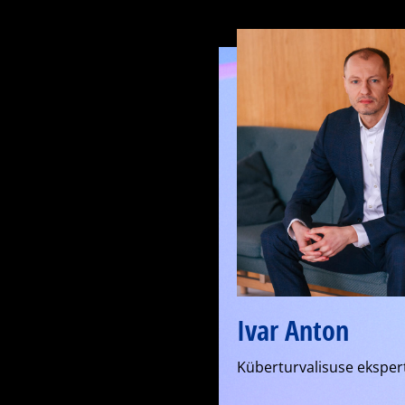
Ivar Anton
Küberturvalisuse ekspert 