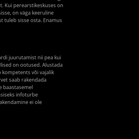
t. Kui perearstikeskuses on
sisse, on väga keeruline
 tuleb sisse osta. Enamus
rdi juurutamist nii pea kui
illised on ootused. Alustada
 kompetents või vajalik
turvet saab rakendada
ne baastasemel
siseks infoturbe
rakendamine ei ole