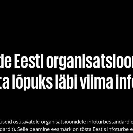
 hallatud tuvastamine ja
Pilvelahenduse läbistu
Purple Teaming
Red Teaming
Veebirakenduste läbist
de Eesti organisatsioo
Õngitsemise teenus (ph
a lõpuks läbi viima in
nuseid osutavatele organisatsioonidele infoturbestandard eh
ardit). Selle peamine eesmärk on tõsta Eestis infoturbe 