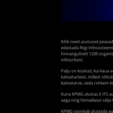
Kõik need asutused peavad 2
edastada Riigi Infosüsteemi
hinnanguliselt 1200 organis
infoturbest.
Palju on küsitud, kui kaua 
kaitsetarbest, millest sõlt
kaitsetarve, seda rohkem 
Kuna KPMG alustas E-ITS aud
aega ning hinnaklassi välja
KPMG soovitab alustada audit