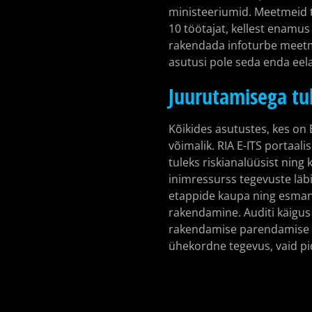
ministeeriumid. Meetmeid t
10 töötajat, kellest enamus
rakendada infoturbe meetm
asutusi pole seda enda eelar
Juurutamisega tu
Kõikides asutustes, kes on 
võimalik. RIA E-ITS portaal
tuleks riskianalüüsist nin
inimressurss tegevuste läbi
etappide kaupa ning esman
rakendamine. Auditi käigus
rakendamise parendamise te
ühekordne tegevus, vaid pid