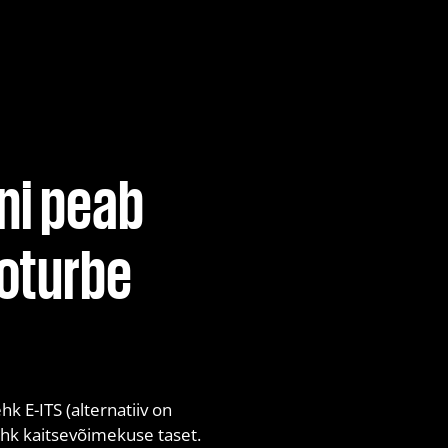
stestimine
ustestid
ni peab
ishing)
foturbe
k E-ITS (alternatiiv on
ehk kaitsevõimekuse taset.